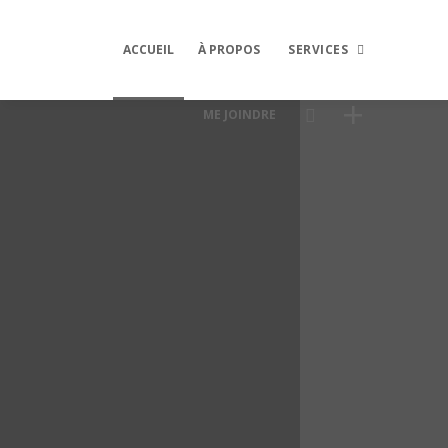
ACCUEIL
À PROPOS
SERVICES
ME JOINDRE
Graphisme
Site Web
Médias sociaux
Rédaction
Formation
Services spécialisés